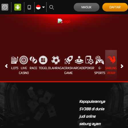
MASUK
DAFTAR
HOT
SLOTS
LIVE
RACE
TOGEL
OLAHRAGA
CRASH
ARCADE
POKER
E-
SABUNG
PROMOS
GAMES
CASINO
GAME
SPORTS
AYAM
Kepopulerannya
SV388 di dunia
judi online
sabung ayam