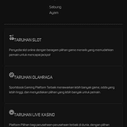
Sabung
Ayam
TARUHAN SLOT
Penyedia slot online dengan beragam pilihan game menarik yang memudahkan
pemain untuk mencapai jackpot
TARUHAN OLAHRAGA
Sportsbook Gaming Platform Terbaik menawarkan lebih banyak game, odds yang
lebih tinggi, dan menyediakan pilihan yang lebih banyak untuk pemain.
TARUHAN LIVE KASINO
Platform Pilihan bagi perusahaan-perusahaan terbaik di dunia, dengan pilihan