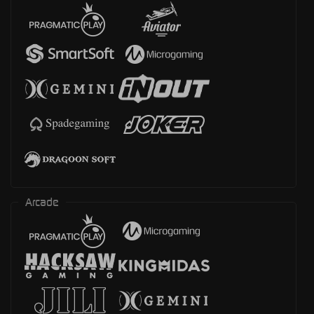
Arcade